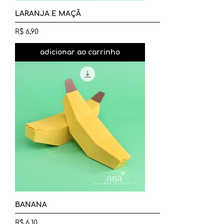
LARANJA E MAÇÃ
Preço
R$ 6,90
adicionar ao carrinho
BANANA
Preço
R$ 6,10