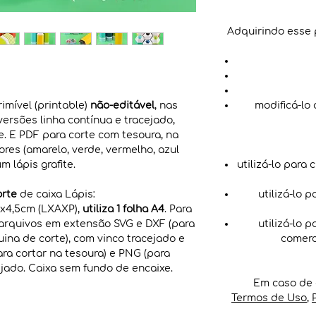
Adquirindo esse 
imível (printable)
não-editável
, nas
modificá-lo
ersões linha contínua e tracejado,
. E PDF para corte com tesoura, na
ores (amarelo, verde, vermelho, azul
um lápis grafite.
utilizá-lo para 
orte
de caixa Lápis:
utilizá-lo 
4,5cm (LXAXP),
utiliza 1 folha A4
. Para
 arquivos em extensão SVG e DXF (para
utilizá-lo 
quina de corte), com vinco tracejado e
comerc
ara cortar na tesoura) e PNG (para
jado. Caixa sem fundo de encaixe.
Em caso de 
Termos de Uso
,