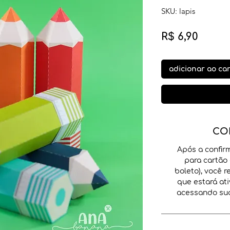
SKU: lapis
Preço
R$ 6,90
adicionar ao ca
CO
Após a confir
para cartão 
boleto), você 
que estará ati
acessando sua