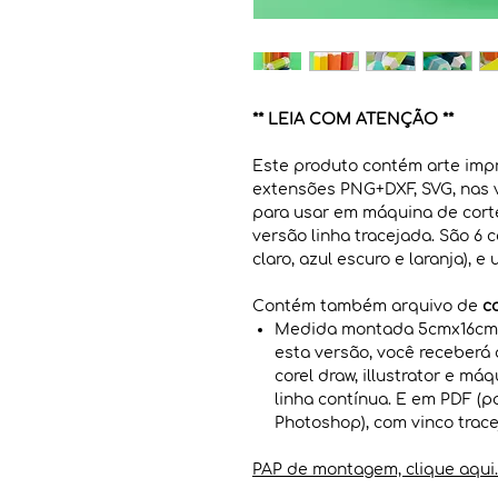
** LEIA COM ATENÇÃO **
Este produto contém arte impr
extensões PNG+DXF, SVG, nas v
para usar em máquina de corte
versão linha tracejada. São 6 c
claro, azul escuro e laranja), e 
Contém também arquivo de
c
Medida montada 5cmx16cmx
esta versão, você receberá
corel draw, illustrator e má
linha contínua. E em PDF (p
Photoshop), com vinco trace
PAP de montagem, clique aqui.