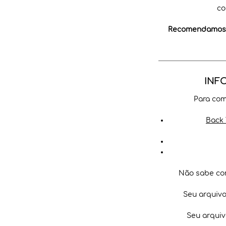
co
Recomendamos a
INF
Para com
Back 
Não sabe co
Seu arquiv
Seu arquiv