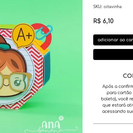
SKU: oitavinha
Preço
R$ 6,10
adicionar ao ca
CO
Após a confir
para cartão 
boleto), você 
que estará ati
acessando sua