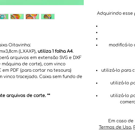
Adquirindo esse 
ixa Oitavinha:
modificá-lo
mx3,8cm (LXAXP),
utiliza 1 folha A4
.
eberá arquivos em extensão SVG e DXF
r e máquina de corte), com vinco
 E em PDF (para cortar na tesoura)
utilizá-lo para 
m vinco tracejado. Caixa sem fundo de
utilizá-lo 
e arquivos de corte. **
utilizá-lo 
comerc
Em caso de 
Termos de Uso
,