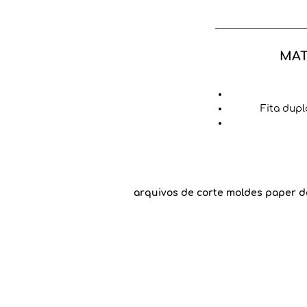
MAT
Fita dupl
arquivos de corte moldes paper d
An
Recomendamos
Goog