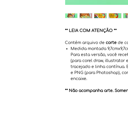
** LEIA COM ATENÇÃO **
Contém arquivo de
corte
de ca
Medida montada 9,7cmx9,7c
Para esta versão, você rec
(para corel draw, illustrato
tracejado e linha contínua.
e PNG (para Photoshop), co
encaixe.
** Não acompanha arte. Soment