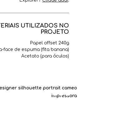
Explorer?
Clique aqui
.
ERIAIS UTILIZADOS NO
PROJETO
Papel offset 240g
a-face de espuma (fita banana)
Acetato (para óculos)
esigner silhouette portrait cameo
impressora
©2019 by
Carol Manenti
.
a Banana Craft, since march, 2019.
le Chrome
para acessar esse site.