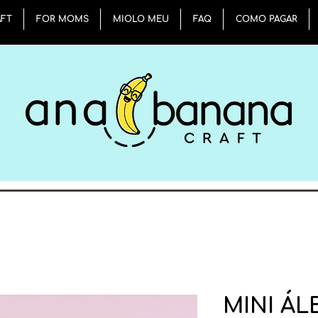
AFT
FOR MOMS
MIOLO MEU
FAQ
COMO PAGAR
MINI Á