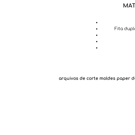
MAT
Fita dupl
arquivos de corte moldes paper d
An
Recomendamos
Goog