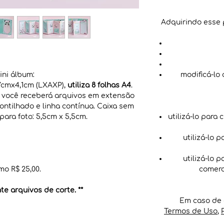
Adquirindo esse 
ni álbum:
modificá-lo
7cmx4,1cm (LXAXP),
utiliza 8 folhas A4
.
), você receberá arquivos em extensão
ontilhado e linha contínua. Caixa sem
ara foto: 5,5cm x 5,5cm.
utilizá-lo para 
utilizá-lo 
utilizá-lo 
mo R$ 25,00.
comerc
e arquivos de corte. **
Em caso de 
Termos de Uso
,