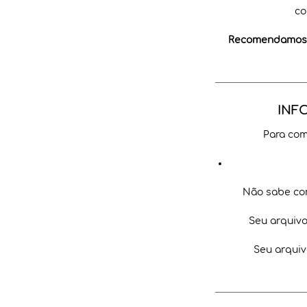
co
Recomendamos a
INF
Para com
Não sabe co
Seu arquiv
Seu arquiv