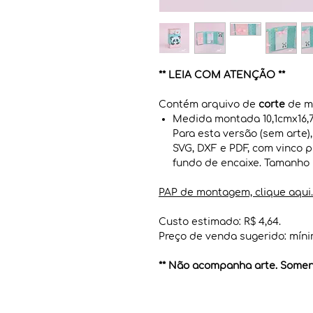
** LEIA COM ATENÇÃO **
Contém arquivo de
corte
de mi
Medida montada 10,1cmx16,
Para esta versão (sem arte
SVG, DXF e PDF, com vinco p
fundo de encaixe. Tamanho p
PAP de montagem, clique aqui.
Custo estimado: R$ 4,64.
Preço de venda sugerido: míni
** Não acompanha arte. Soment