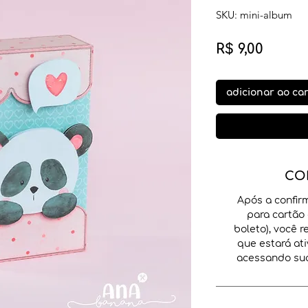
SKU: mini-album
Preço
R$ 9,00
adicionar ao ca
CO
Após a confir
para cartão 
boleto), você 
que estará ati
acessando sua