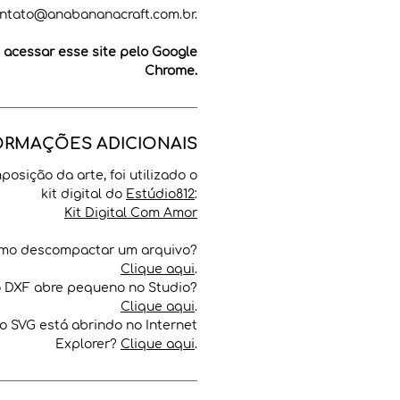
ntato@anabananacraft.com.br.
cessar esse site pelo Google
Chrome.
ORMAÇÕES ADICIONAIS
posição da arte, foi utilizado o
kit digital do
Estúdio812
:
Kit Digital Com Amor
mo descompactar um arquivo?
Clique aqui
.
o DXF abre pequeno no Studio?
Clique aqui
.
o SVG está abrindo no Internet
Explorer?
Clique aqui
.