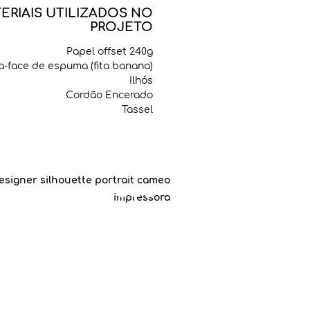
ERIAIS UTILIZADOS NO
PROJETO
Papel offset 240g
a-face de espuma (fita banana)
Ilhós
Cordão Encerado
Tassel
esigner silhouette portrait cameo
impressora
©2019 by
Carol Manenti
.
a Banana Craft, since march, 2019.
le Chrome
para acessar esse site.