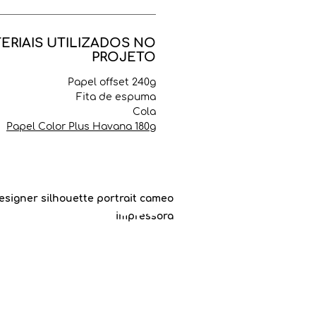
ERIAIS UTILIZADOS NO
PROJETO
Papel offset 240g
Fita de espuma
Cola
Papel Color Plus Havana 180g
esigner silhouette portrait cameo
impressora
©2019 by
Carol Manenti
.
a Banana Craft, since march, 2019.
le Chrome
para acessar esse site.