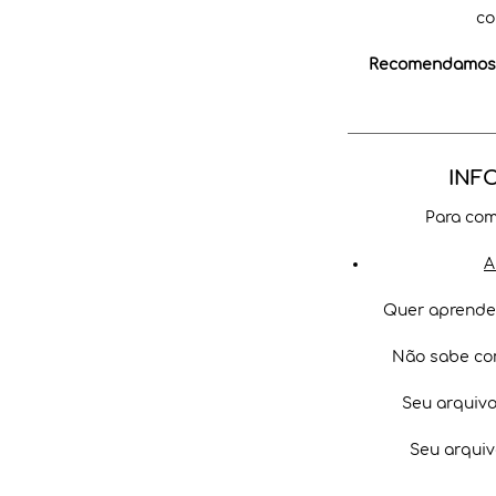
co
Recomendamos a
INF
Para com
A
Quer aprender
Não sabe co
Seu arquiv
Seu arquiv