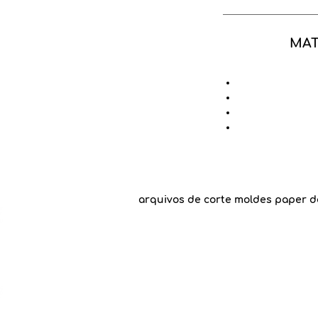
MAT
arquivos de corte moldes paper d
An
Recomendamos
Goog