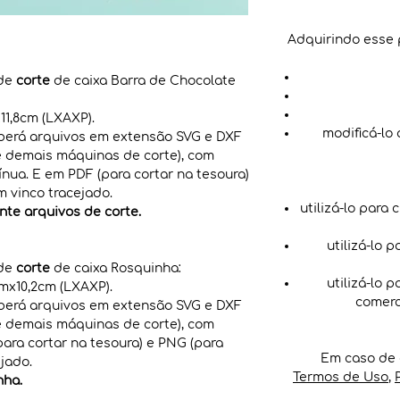
Adquirindo esse 
 de
corte
de caixa Barra de Chocolate
1,8cm (LXAXP).
modificá-lo
eberá arquivos em extensão SVG e DXF
r e demais máquinas de corte), com
ínua. E em PDF (para cortar na tesoura)
 vinco tracejado.
utilizá-lo para 
te arquivos de corte.
utilizá-lo 
 de
corte
de caixa Rosquinha:
utilizá-lo 
x10,2cm (LXAXP).
comerc
eberá arquivos em extensão SVG e DXF
r e demais máquinas de corte), com
para cortar na tesoura) e PNG (para
Em caso de 
jado.
Termos de Uso
,
nha.