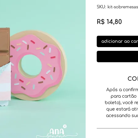
SKU: kit-sobremesas
Preç
R$ 14,80
adicionar ao ca
CO
Após a confir
para cartão 
boleto), você 
que estará ati
acessando sua