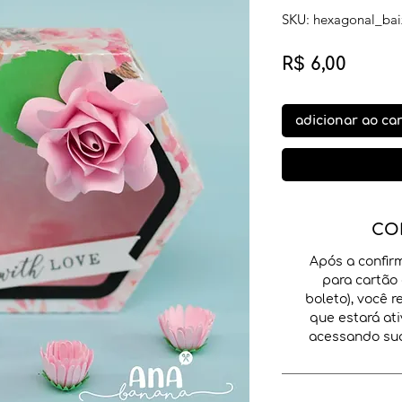
SKU: hexagonal_bai
Preço
R$ 6,00
adicionar ao ca
CO
Após a confir
para cartão 
boleto), você 
que estará ati
acessando sua