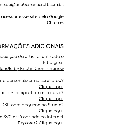
ntato@anabananacraft.com.br.
cessar esse site pelo Google
Chrome.
ORMAÇÕES ADICIONAIS
posição da arte, foi utilizado o
kit digital:
Bundle by Kristin Cronin-Barrow
 a personalizar no corel draw?
Clique aqui
.
mo descompactar um arquivo?
Clique aqui
.
o DXF abre pequeno no Studio?
Clique aqui
.
o SVG está abrindo no Internet
Explorer?
Clique aqui
.