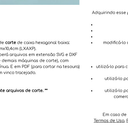
Adquirindo esse 
 de
corte
de caixa hexagonal baixa:
modificá-lo
x10,4cm (LXAXP).
eberá arquivos em extensão SVG e DXF
r e demais máquinas de corte), com
ínua. E em PDF (para cortar na tesoura)
utilizá-lo para 
 vinco tracejado.
utilizá-lo 
e arquivos de corte. **
utilizá-lo 
comerc
Em caso de 
Termos de Uso
,