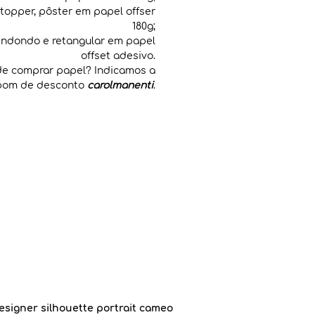
 topper, pôster em papel offser
180g;
endondo e retangular em papel
offset adesivo.
e comprar papel? Indicamos a
upom de desconto
carolmanenti
.
esigner silhouette portrait cameo