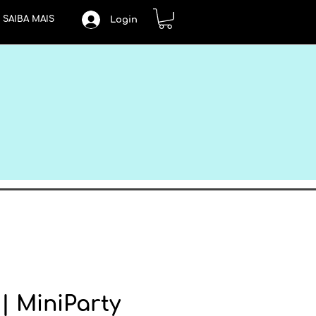
SAIBA MAIS
Login
| MiniParty