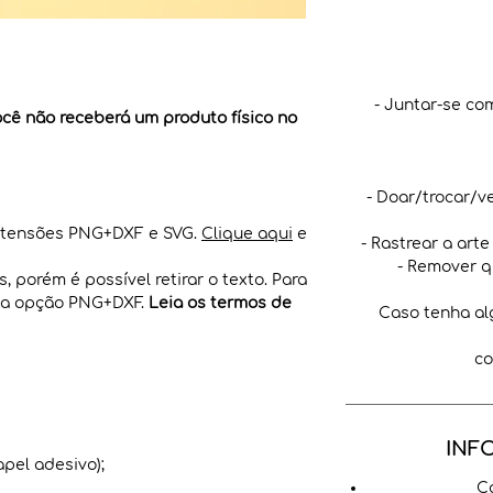
- Juntar-se co
Você não receberá um produto físico no
- Doar/trocar/v
extensões PNG+DXF e SVG.
Clique aqui
e
- Rastrear a arte
- Remover q
 porém é possível retirar o texto. Para
se a opção PNG+DXF.
Leia os termos de
Caso tenha al
co
INF
apel adesivo);
Ca