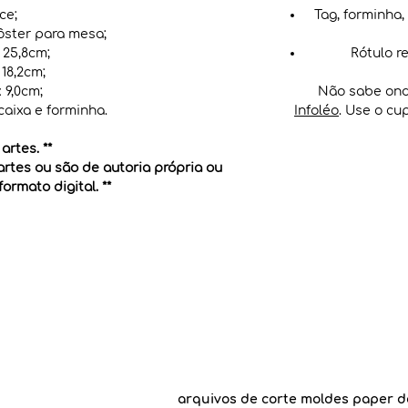
ce;
Tag, forminha,
ôster para mesa;
 25,8cm;
Rótulo r
 18,2cm;
 9,0cm;
Não sabe ond
 caixa e forminha.
Infoléo
. Use o c
rtes. **
 artes ou são de autoria própria ou
rmato digital. **
arquivos de corte moldes paper d