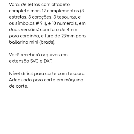
Varal de letras com alfabeto
completo mais 12 complementos (3
estrelas, 3 corações, 3 tesouras, e
os símbolos # ? !), e 10 numerais, em
duas versões: com furo de 4mm
para cordinha, e furo de 2,9mm para
bailarina mini (brads).
Você receberá arquivos em
extensão SVG e DXF.
Nível difícil para corte com tesoura.
Adequado para corte em máquina
de corte.
** Não acompanha arte. Somente
arquivos de corte. **
COMO BAIXAR O ARQUIVO