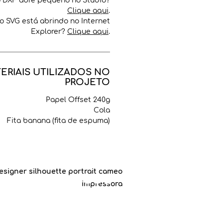
o DXF abre pequeno no Studio?
Clique aqui
.
o SVG está abrindo no Internet
Explorer?
Clique aqui
.
ERIAIS UTILIZADOS NO
PROJETO
Papel Offset 240g
Cola
Fita banana (fita de espuma)
esigner silhouette portrait cameo
impressora
©2019 by
Carol Manenti
.
a Banana Craft, since march, 2019.
le Chrome
para acessar esse site.