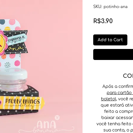
SKU: potinho-ana
Price
R$3.90
Add to Cart
CO
Após a confi
para cartão 
boleto)
, você 
que estará ati
feito a comp
baixar acessa
você tenha feito
sua conta, o