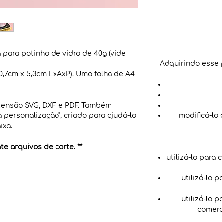
 para potinho de vidro de 40g (vide
Adquirindo esse 
0,7cm x 5,3cm LxAxP). Uma folha de A4
tensão SVG, DXF e PDF. Também
personalização", criado para ajudá-lo
modificá-lo
ixa.
e arquivos de corte. **
utilizá-lo para 
utilizá-lo 
utilizá-lo 
comerc