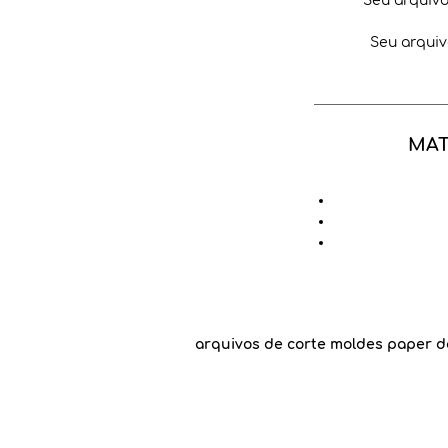
Seu arquiv
Seu arquiv
MAT
arquivos de corte moldes paper d
An
Recomendamos
Goog