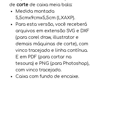
de
corte
de caixa meia bala:
Medida montada
5,5cmx9cmx5,5cm (LXAXP).
Para esta versão, você receberá
arquivos em extensão SVG e DXF
(para corel draw, illustrator e
demais máquinas de corte), com
vinco tracejado e linha contínua.
E em PDF (para cortar na
tesoura) e PNG (para Photoshop),
com vinco tracejado.
Caixa com fundo de encaixe.
** Não acompanha arte. Somente
arquivos de corte. **
COMO BAIXAR O ARQUIVO
Após a confirmação de pagamento
TERMOS DE USO
(imediato para cartão de crédito e