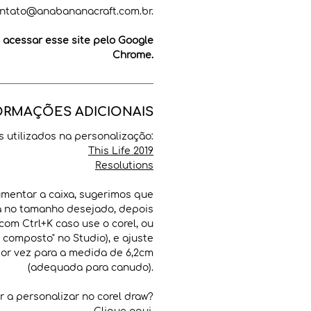
ntato@anabananacraft.com.br.
cessar esse site pelo Google
Chrome.
ORMAÇÕES ADICIONAIS
ts utilizados na personalização:
This Life 2019
Resolutions
mentar a caixa, sugerimos que
a no tamanho desejado, depois
(com Ctrl+K caso use o corel, ou
 composto" no Studio), e ajuste
por vez para a medida de 6,2cm
(adequada para canudo).
 a personalizar no corel draw?