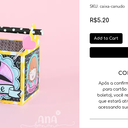
SKU: caixa-canudo
Price
R$5.20
Add to Cart
CO
Após a confir
para cartão 
boleto), você 
que estará ati
acessando sua