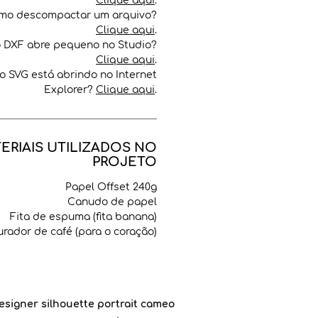
Clique aqui
.
mo descompactar um arquivo?
Clique aqui
.
o DXF abre pequeno no Studio?
Clique aqui
.
o SVG está abrindo no Internet
Explorer?
Clique aqui
.
ERIAIS UTILIZADOS NO
PROJETO
Papel Offset 240g
Canudo de papel
Fita de espuma (fita banana)
urador de café (para o coração)
esigner silhouette portrait cameo