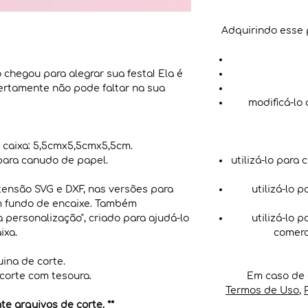
Adquirindo esse 
chegou para alegrar sua festa! Ela é
 certamente não pode faltar na sua
modificá-lo
caixa: 5,5cmx5,5cmx5,5cm.
ara canudo de papel.
utilizá-lo para 
tensão SVG e DXF, nas versões para
utilizá-lo 
m fundo de encaixe. Também
personalização", criado para ajudá-lo
utilizá-lo 
ixa.
comerc
ina de corte.
 corte com tesoura.
Em caso de 
Termos de Uso
,
e arquivos de corte. **