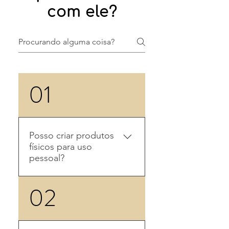
com ele?
01
Posso criar produtos
físicos para uso
pessoal?
Pode sim!
02