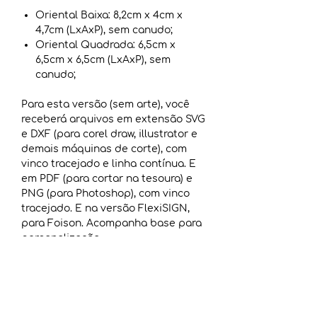
Oriental Baixa: 8,2cm x 4cm x
4,7cm (LxAxP), sem canudo;
Oriental Quadrada: 6,5cm x
6,5cm x 6,5cm (LxAxP), sem
canudo;
Para esta versão (sem arte), você
receberá arquivos em extensão SVG
e DXF (para corel draw, illustrator e
demais máquinas de corte), com
vinco tracejado e linha contínua. E
em PDF (para cortar na tesoura) e
PNG (para Photoshop), com vinco
tracejado. E na versão FlexiSIGN,
para Foison. Acompanha base para
personalização.
Caixa Oriental: 1 folha A4 cada
caixa.
** Não acompanha arte. Somente