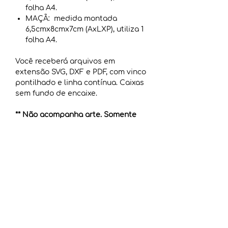
folha A4.
MAÇÃ: medida montada
6,5cmx8cmx7cm (AxLXP), utiliza 1
folha A4.
Você receberá arquivos em
extensão SVG, DXF e PDF, com vinco
pontilhado e linha contínua. Caixas
sem fundo de encaixe.
** Não acompanha arte. Somente
arquivos de corte. **
COMO BAIXAR O ARQUIVO
Após a confirmação de pagamento
TERMOS DE USO
(imediato para cartão de crédito e
até 48h úteis para boleto), você
Adquirindo esse produto, você
receberá um link para download,
INFORMAÇÕES ADICIONAIS
NÃO passa a ter direito de:
que estará ativo por 30 dias. E
doá-lo em formato digital