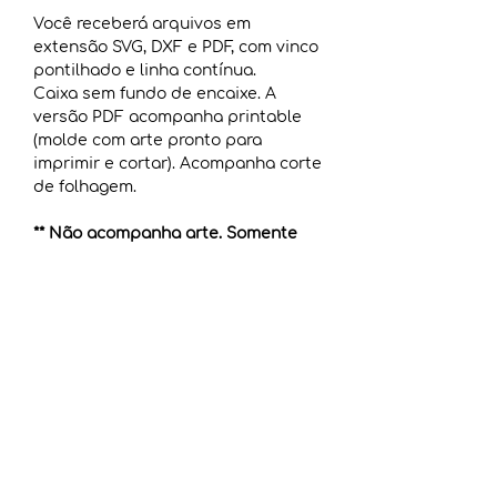
Você receberá arquivos em
extensão SVG, DXF e PDF, com vinco
pontilhado e linha contínua.
Caixa sem fundo de encaixe. A
versão PDF acompanha printable
(molde com arte pronto para
imprimir e cortar). Acompanha corte
de folhagem.
** Não acompanha arte. Somente
arquivos de corte. **
COMO BAIXAR O ARQUIVO
Após a confirmação de pagamento
TERMOS DE USO
(imediato para cartão de crédito e
até 48h úteis para boleto), você
Adquirindo esse produto, você
receberá um link para download,
INFORMAÇÕES ADICIONAIS
NÃO passa a ter direito de:
que estará ativo por 30 dias. E
doá-lo em formato digital
poderá baixar acessando sua
Não sabe como descompactar um
trocá-lo em formato digital